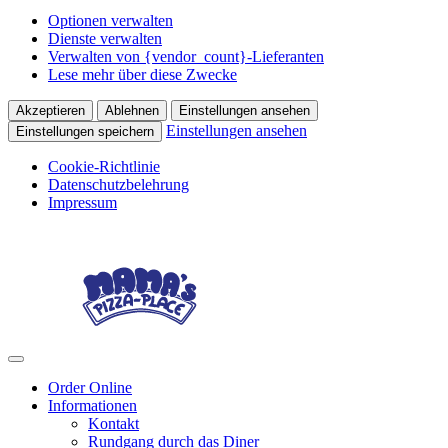
Optionen verwalten
Dienste verwalten
Verwalten von {vendor_count}-Lieferanten
Lese mehr über diese Zwecke
Akzeptieren
Ablehnen
Einstellungen ansehen
Einstellungen ansehen
Einstellungen speichern
Cookie-Richtlinie
Datenschutzbelehrung
Impressum
Skip
Skip
to
to
navigation
content
Menu
Order Online
Informationen
Kontakt
Rundgang durch das Diner