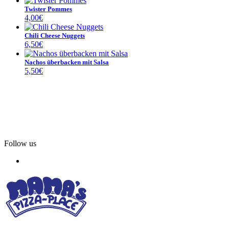
Twister Pommes
4,00
€
Chili Cheese Nuggets
6,50
€
Nachos überbacken mit Salsa
5,50
€
Follow us