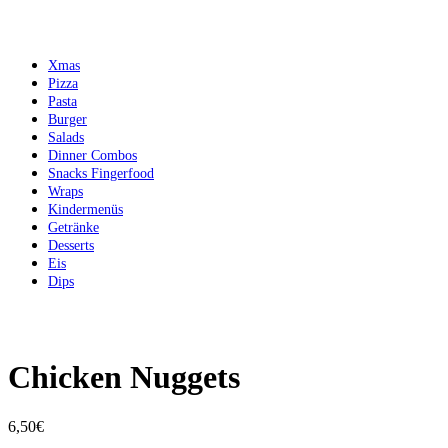
Xmas
Pizza
Pasta
Burger
Salads
Dinner Combos
Snacks Fingerfood
Wraps
Kindermenüs
Getränke
Desserts
Eis
Dips
Chicken Nuggets
6,50
€