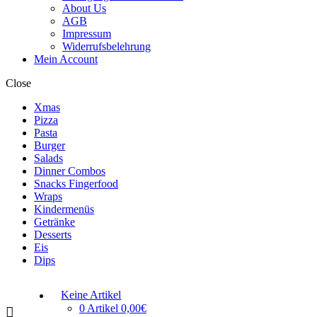
About Us
AGB
Impressum
Widerrufsbelehrung
Mein Account
Close
Xmas
Pizza
Pasta
Burger
Salads
Dinner Combos
Snacks Fingerfood
Wraps
Kindermenüs
Getränke
Desserts
Eis
Dips
Keine Artikel
0 Artikel
0,00€