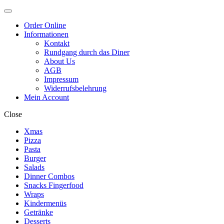
Skip
Skip
Menu
to
to
Order Online
navigation
content
Informationen
Kontakt
Rundgang durch das Diner
About Us
AGB
Impressum
Widerrufsbelehrung
Mein Account
Close
Xmas
Pizza
Pasta
Burger
Salads
Dinner Combos
Snacks Fingerfood
Wraps
Kindermenüs
Getränke
Desserts