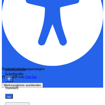
Barrierefreiheitsanpassungen
Inhaltsmodule
Schriftgröße
Präsentiert von
OneTap
Werkzeugleiste ausblenden
Standard