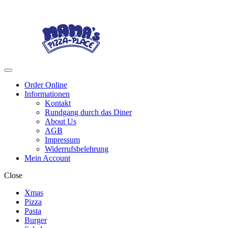
Skip
Skip
to
to
navigation
content
Menu
Order Online
Informationen
Kontakt
Rundgang durch das Diner
About Us
AGB
Impressum
Widerrufsbelehrung
Mein Account
Close
Xmas
Pizza
Pasta
Burger