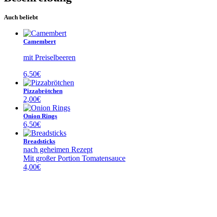
Auch beliebt
Camembert
mit Preiselbeeren
6,50
€
Pizzabrötchen
2,00
€
Onion Rings
6,50
€
Breadsticks
nach geheimen Rezept
Mit großer Portion Tomatensauce
4,00
€