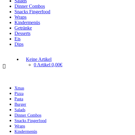
Salads
Dinner Combos
Snacks Fingerfood
Wraps
Kindermenüs
Getränke
Desserts
Eis
Dips
Keine Artikel
0 Artikel
0,00€
Xmas
Pizza
Pasta
Burger
Salads
Dinner Combos
Snacks Fingerfood
Wraps
Kindermenüs