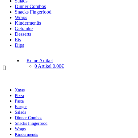
Salads
Dinner Combos
Snacks Fingerfood
Wraps
Kindermenüs
Getränke
Desserts
Eis
Dips
Keine Artikel
0 Artikel
0,00€
Xmas
Pizza
Pasta
Burger
Salads
Dinner Combos
Snacks Fingerfood
Wraps
Kindermenüs