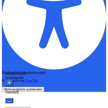
Barrierefreiheitsanpassungen
Inhaltsmodule
Schriftgröße
Präsentiert von
OneTap
Werkzeugleiste ausblenden
Standard