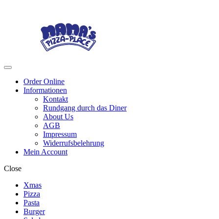
Skip
Skip
to
to
navigation
content
Menu
Order Online
Informationen
Kontakt
Rundgang durch das Diner
About Us
AGB
Impressum
Widerrufsbelehrung
Mein Account
Close
Xmas
Pizza
Pasta
Burger