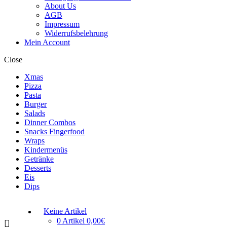
About Us
AGB
Impressum
Widerrufsbelehrung
Mein Account
Close
Xmas
Pizza
Pasta
Burger
Salads
Dinner Combos
Snacks Fingerfood
Wraps
Kindermenüs
Getränke
Desserts
Eis
Dips
Keine Artikel
0 Artikel
0,00€