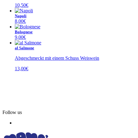
10,50
€
Napoli
8,00
€
Bolognese
9,00
€
al Salmone
Abgeschmeckt mit einem Schuss Weiswein
13,00
€
Follow us