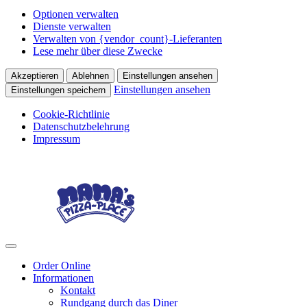
Optionen verwalten
Dienste verwalten
Verwalten von {vendor_count}-Lieferanten
Lese mehr über diese Zwecke
Akzeptieren
Ablehnen
Einstellungen ansehen
Einstellungen ansehen
Einstellungen speichern
Cookie-Richtlinie
Datenschutzbelehrung
Impressum
Skip
Skip
to
to
navigation
content
Menu
Order Online
Informationen
Kontakt
Rundgang durch das Diner