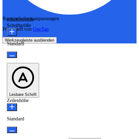
Barrierefreiheitsanpassungen
Inhaltsmodule
Schriftgröße
Präsentiert von
OneTap
Werkzeugleiste ausblenden
Standard
Lesbare Schrift
Zeilenhöhe
Standard