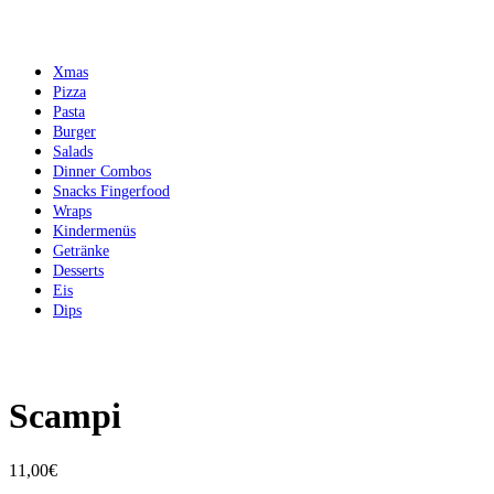
Xmas
Pizza
Pasta
Burger
Salads
Dinner Combos
Snacks Fingerfood
Wraps
Kindermenüs
Getränke
Desserts
Eis
Dips
Scampi
11,00
€