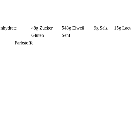
nhydrate
48g
Zucker
548g
Eiweß
9g
Salz
15g
Lact
Gluten
Senf
Farbstoffe