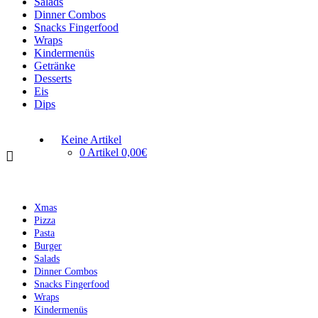
Salads
Dinner Combos
Snacks Fingerfood
Wraps
Kindermenüs
Getränke
Desserts
Eis
Dips
Keine Artikel
0 Artikel
0,00€
Xmas
Pizza
Pasta
Burger
Salads
Dinner Combos
Snacks Fingerfood
Wraps
Kindermenüs