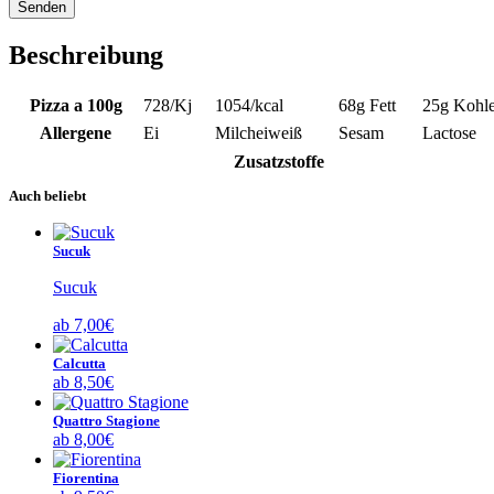
Beschreibung
Pizza a 100g
728
/Kj
1054
/kcal
68g
Fett
25g
Kohle
Allergene
Ei
Milcheiweiß
Sesam
Lactose
Zusatzstoffe
Auch beliebt
Sucuk
Sucuk
ab
7,00
€
Calcutta
ab
8,50
€
Quattro Stagione
ab
8,00
€
Fiorentina