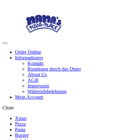
Skip
Skip
to
to
navigation
content
Menu
Order Online
Informationen
Kontakt
Rundgang durch das Diner
About Us
AGB
Impressum
Widerrufsbelehrung
Mein Account
Close
Xmas
Pizza
Pasta
Burger