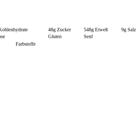
Kohlenhydrate
48g
Zucker
548g
Eiweß
9g
Salz
ose
Gluten
Senf
Farbstoffe