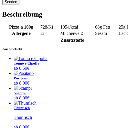
Beschreibung
Pizza a 100g
728
/Kj
1054
/kcal
68g
Fett
25g
Allergene
Ei
Milcheiweiß
Sesam
Lact
Zusatzstoffe
Auch beliebt
Tonno e Cipolla
ab
8,50
€
Positano
ab
8,00
€
Scampi
ab
8,00
€
Thunfisch
Thunfisch
ab
8,00
€