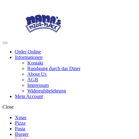
Skip
Skip
to
to
navigation
content
Menu
Order Online
Informationen
Kontakt
Rundgang durch das Diner
About Us
AGB
Impressum
Widerrufsbelehrung
Mein Account
Close
Xmas
Pizza
Pasta
Burger