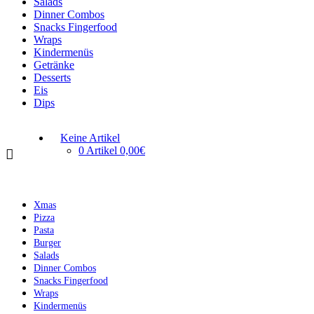
Salads
Dinner Combos
Snacks Fingerfood
Wraps
Kindermenüs
Getränke
Desserts
Eis
Dips
Keine Artikel
0 Artikel
0,00€
Xmas
Pizza
Pasta
Burger
Salads
Dinner Combos
Snacks Fingerfood
Wraps
Kindermenüs