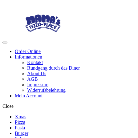
Skip
Skip
to
to
navigation
content
Menu
Order Online
Informationen
Kontakt
Rundgang durch das Diner
About Us
AGB
Impressum
Widerrufsbelehrung
Mein Account
Close
Xmas
Pizza
Pasta
Burger