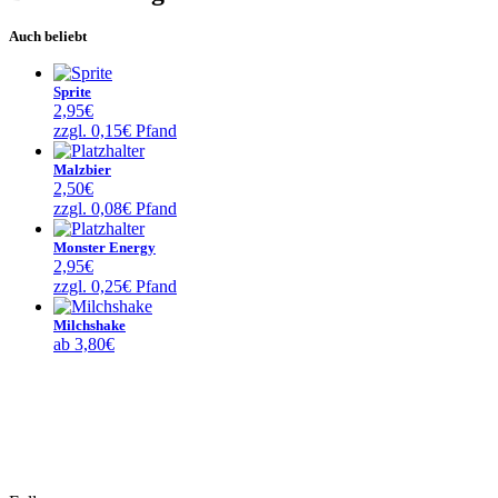
Auch beliebt
Sprite
2,95
€
zzgl.
0,15
€
Pfand
Malzbier
2,50
€
zzgl.
0,08
€
Pfand
Monster Energy
2,95
€
zzgl.
0,25
€
Pfand
Milchshake
ab
3,80
€