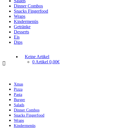
Salads
Dinner Combos
Snacks Fingerfood
Wraps
Kindermenüs
Getränke
Desserts
Eis
Dips
Keine Artikel
0 Artikel
0,00€
Xmas
Pizza
Pasta
Burger
Salads
Dinner Combos
Snacks Fingerfood
Wraps
Kindermenüs