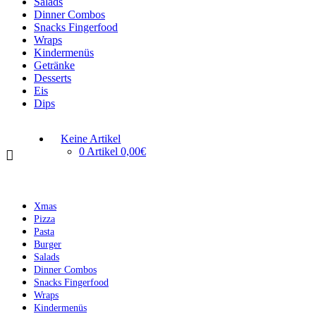
Salads
Dinner Combos
Snacks Fingerfood
Wraps
Kindermenüs
Getränke
Desserts
Eis
Dips
Keine Artikel
0 Artikel
0,00€
Xmas
Pizza
Pasta
Burger
Salads
Dinner Combos
Snacks Fingerfood
Wraps
Kindermenüs