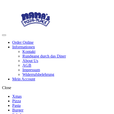
Skip
Skip
to
to
navigation
content
Menu
Order Online
Informationen
Kontakt
Rundgang durch das Diner
About Us
AGB
Impressum
Widerrufsbelehrung
Mein Account
Close
Xmas
Pizza
Pasta
Burger