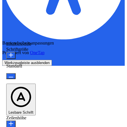
Barrierefreiheitsanpassungen
Inhaltsmodule
Schriftgröße
Präsentiert von
OneTap
Werkzeugleiste ausblenden
Standard
Lesbare Schrift
Zeilenhöhe